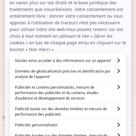
14 JOURS POUR CHANGER D’AVIS
Vous hésitez ? Vous décidez.
UN PROGRAMME DE FIDÉLITÉ
1€ dépensé = 1 point fidélité gagné
SERVICE CLIENT RÉACTIF
Contactez-nous au 01 59 13 46 37 (Lun- Ven 9h – 18h / Sa :
9h – 13h)
Nos catégories
Soins