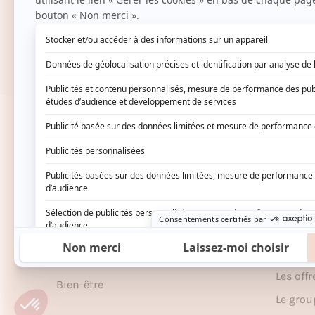
14 JOURS POUR CHANGER D’AVIS
Vous hésitez ? Vous décidez.
Nos catégories
À pro
Soins
Devene
partena
Cheveux
Program
Maquillage
Le Club
Parfums
Le Jour
Maison
Les off
Bien-être
Le gro