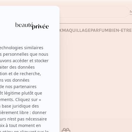
M
 LES VENTES
SOINS
CHEVEUX
MAQUILLAGE
PARFUM
BIEN-ETRE