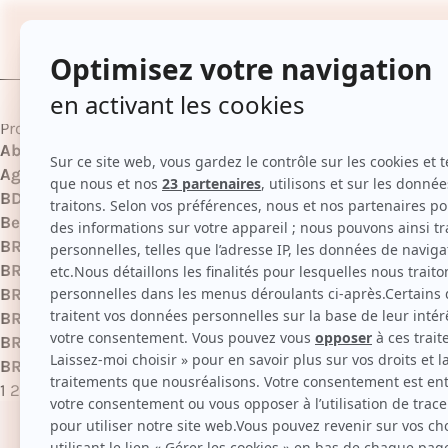
TOUTES
Product Collections
Absolut Repair
products
Agathe
products
BDR-|Terre D'Oc
products
Beauty Days
products
BRD-IDrinklife
products
BRD-SVR|Gamme Sebiaclear
products
BRD-| Dermadia
products
BRD-|100BON
products
BRD-|Activilong
products
BRD-|Aggapi
products
1
2
3
…
142
Suivant »