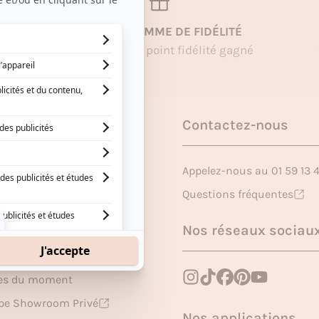
UN PROGRAMME DE FIDÉLITÉ
1€ dépensé = 1 point fidélité gagné
pos
Contactez-nous
z une marque
Appelez-nous au 01 59 13 
ire
Questions fréquentes
me de fidélité
Nos réseaux sociau
nal
res du moment
upe Showroom Privé
Nos applications