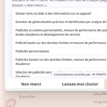
14 JOURS POUR CHANGER D’AVIS
Vous hésitez ? Vous décidez.
Nos catégories
À pro
Soins
Devene
partena
Cheveux
Program
Maquillage
Le Club
Parfums
Le Jour
Maison
Les off
Bien-être
Le gro