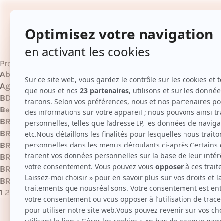
TOUTES
Product Collections
Absolut Repair
products
Agathe
products
BDR-|Terre D'Oc
products
Beauty Days
products
BRD-IDrinklife
products
BRD-SVR|Gamme Sebiaclear
products
BRD-| Dermadia
products
BRD-|100BON
products
BRD-|Activilong
products
BRD-|Aggapi
products
1
2
3
…
143
Suivant »