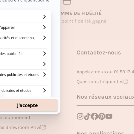
UN PROGRAMME DE FIDÉLITÉ
1€ dépensé = 1 point fidélité gagné
pos
Contactez-nous
z une marque
Appelez-nous au 01 59 13 
ire
Questions fréquentes
me de fidélité
Nos réseaux sociau
nal
res du moment
upe Showroom Privé
Nos applications