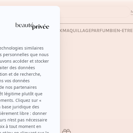
M
 LES VENTES
SOINS
CHEVEUX
MAQUILLAGE
PARFUM
BIEN-ETRE