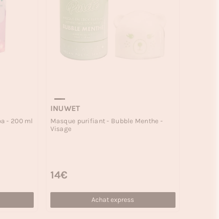
INUWET
a - 200 ml
Masque purifiant - Bubble Menthe -
Visage
Prix habituel
14€
Achat express