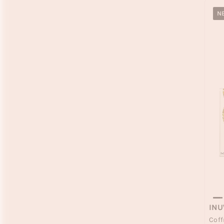
N
IN
Coff