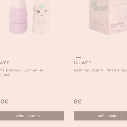
UWET
INUWET
e à lèvres - Zoomania -
Bain moussant - Barbe à pap
mauve
 habituel
60€
Prix habituel
8€
Achat express
Achat express