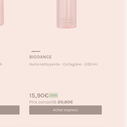
BIODANCE
Huile nettoyante - Collagène - 200 ml
sh
Prix habituel
15,90€
-24%
Prix soldé
Prix conseillé
20,80€
Achat express