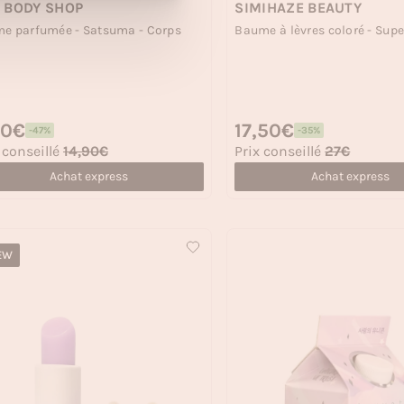
 BODY SHOP
SIMIHAZE BEAUTY
e parfumée - Satsuma - Corps
Baume à lèvres coloré - Supe
 habituel
90€
Prix habituel
17,50€
-47%
-35%
 soldé
Prix soldé
 conseillé
14,90€
Prix conseillé
27€
Achat express
Achat express
EW