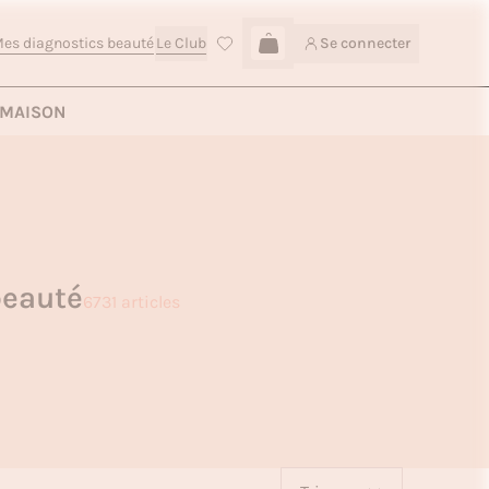
es diagnostics beauté
Le Club
Se connecter
Connexion
MAISON
beauté
6731 articles