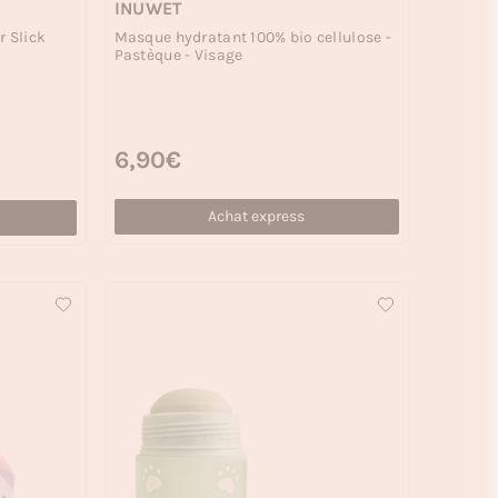
INUWET
Masque hydratant 100% bio cellulose -
r Slick
Pastèque - Visage
Prix habituel
6,90€
Achat express