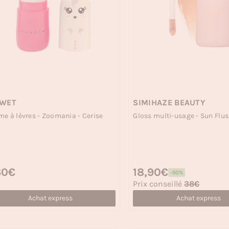
UWET
SIMIHAZE BEAUTY
e à lèvres - Zoomania - Cerise
Gloss multi-usage - Sun Flu
 habituel
60€
Prix habituel
18,90€
-50%
Prix soldé
Prix conseillé
38€
Achat express
Achat express