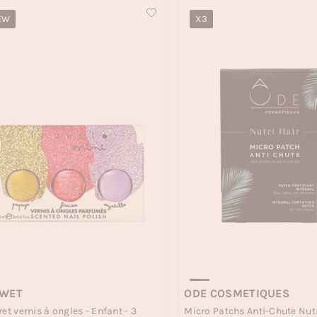
EW
X3
UWET
ODE COSMETIQUES
ret vernis à ongles - Enfant - 3
Micro Patchs Anti-Chute Nutri