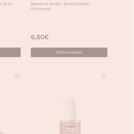
 Slick -
Baume à lèvres - Bunny Délice -
Guimauve
Prix habituel
6,60€
Achat express