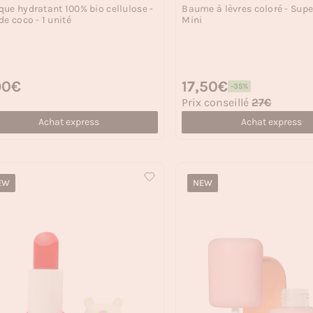
ue hydratant 100% bio cellulose -
Baume à lèvres coloré - Super
de coco - 1 unité
Mini
 habituel
90€
Prix habituel
17,50€
-35%
Prix soldé
Prix conseillé
27€
Achat express
Achat express
EW
NEW