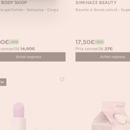
 BODY SHOP
SIMIHAZE BEAUTY
e parfumée - Satsuma - Corps
Baume à lèvres coloré - Supe
 habituel
90€
Prix habituel
17,50€
-40%
-35%
 soldé
Prix soldé
 conseillé
14,90€
Prix conseillé
27€
Achat express
Achat express
EW