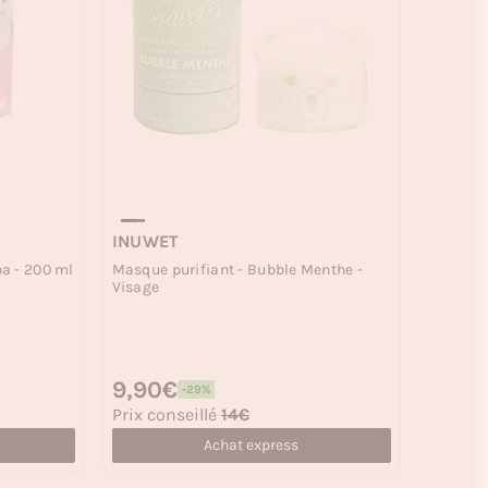
INUWET
a - 200 ml
Masque purifiant - Bubble Menthe -
Visage
Prix habituel
9,90€
-29%
Prix soldé
Prix conseillé
14€
Achat express