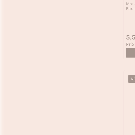
Masq
Eau 
Prix
5,
Prix
Prix
N