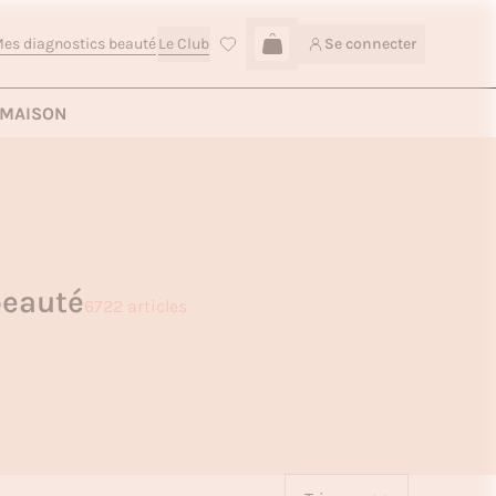
es diagnostics beauté
Le Club
Se connecter
Connexion
MAISON
beauté
6722 articles