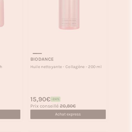
BIODANCE
Huile nettoyante - Collagène - 200 ml
sh
Prix habituel
15,90€
-24%
Prix soldé
Prix conseillé
20,80€
Achat express