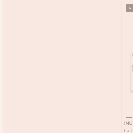
N
IN
Coff