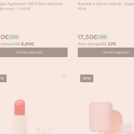
ue hydratant 100% bio cellulose -
Baume à lèvres coloré - Super
de coco - 1 unité
Mini
 habituel
50€
Prix habituel
17,50€
-20%
-35%
 soldé
Prix soldé
 conseillé
6,90€
Prix conseillé
27€
Achat express
Achat express
EW
NEW