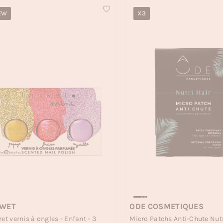
EW
X3
UWET
ODE COSMETIQUES
ret vernis à ongles - Enfant - 3
Micro Patchs Anti-Chute Nutri