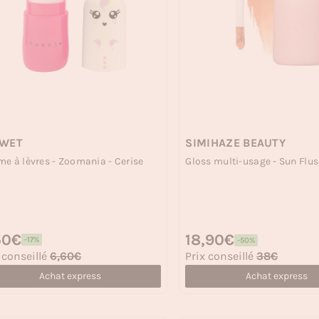
UWET
SIMIHAZE BEAUTY
e à lèvres - Zoomania - Cerise
Gloss multi-usage - Sun Flu
 habituel
50€
Prix habituel
18,90€
-17%
-50%
 soldé
Prix soldé
 conseillé
6,60€
Prix conseillé
38€
Achat express
Achat express