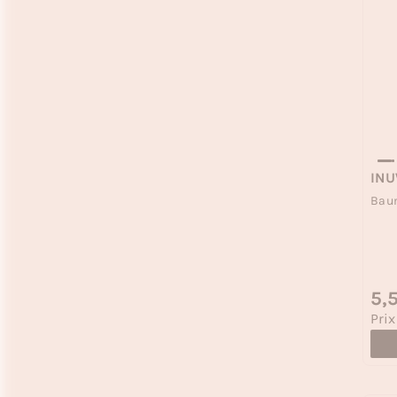
IN
Baum
Prix
5,
Prix
Prix