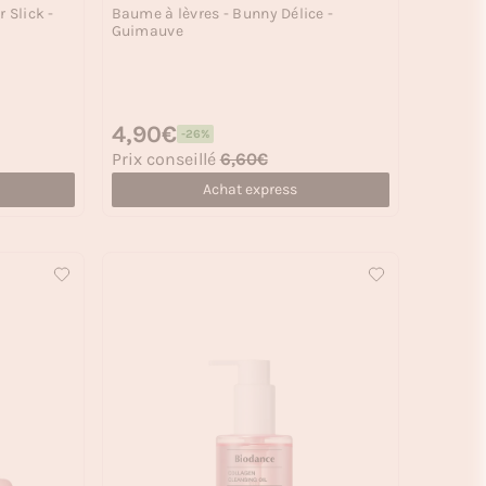
 Slick -
Baume à lèvres - Bunny Délice -
Guimauve
Prix habituel
4,90€
-26%
Prix soldé
Prix conseillé
6,60€
Achat express