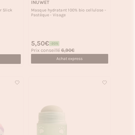
INUWET
Masque hydratant 100% bio cellulose -
r Slick
Pastèque - Visage
Prix habituel
5,50€
-20%
Prix soldé
Prix conseillé
6,90€
Achat express