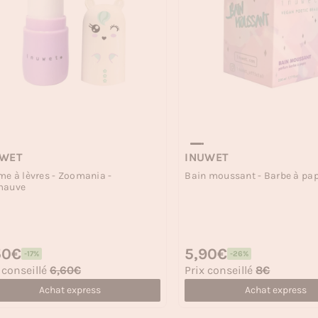
UWET
INUWET
e à lèvres - Zoomania -
Bain moussant - Barbe à pap
mauve
 habituel
50€
Prix habituel
5,90€
-17%
-26%
 soldé
Prix soldé
 conseillé
6,60€
Prix conseillé
8€
Achat express
Achat express