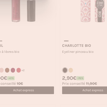
IL
CHARLOTTE BIO
e à lèvres bio
Eyeliner pinceau bio
+2
 habituel
90€
Prix habituel
2,90€
-41%
-76%
 soldé
Prix soldé
 conseillé
10€
Prix conseillé
11,90€
Achat express
Achat express