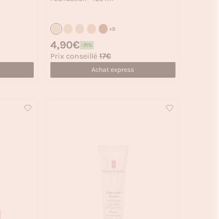
+9
Prix habituel
4,90€
-71%
Prix soldé
Prix conseillé
17€
Achat express