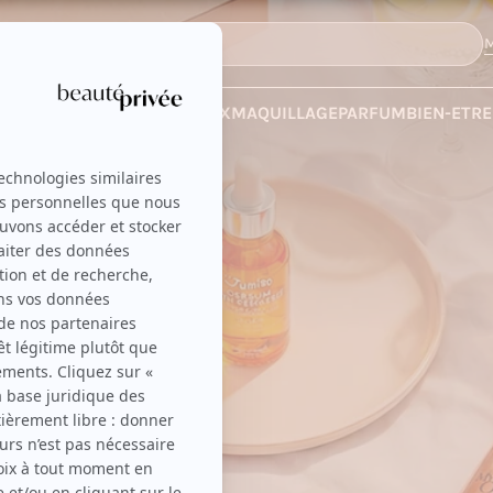
M
 LES VENTES
SOINS
CHEVEUX
MAQUILLAGE
PARFUM
BIEN-ETRE
IE