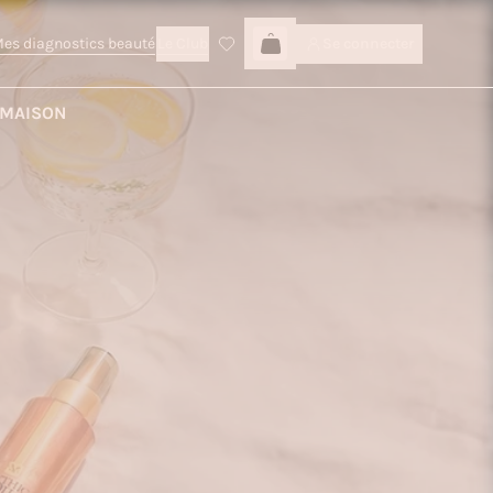
es diagnostics beauté
Le Club
Se connecter
Connexion
MAISON