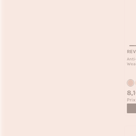
REV
Anti
Wea
Prix
8,
Prix
Prix