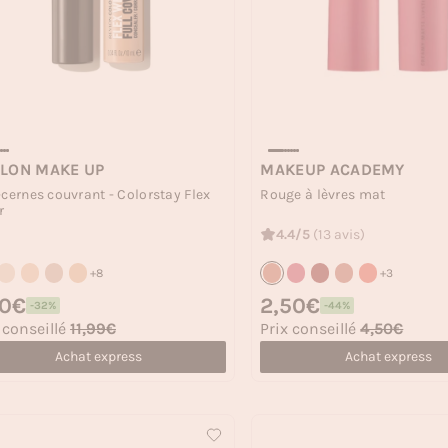
LON MAKE UP
MAKEUP ACADEMY
-cernes couvrant - Colorstay Flex
Rouge à lèvres mat
r
4.4/5
(13 avis)
+8
+3
 habituel
10€
Prix habituel
2,50€
-32%
-44%
 soldé
Prix soldé
 conseillé
11,99€
Prix conseillé
4,50€
Achat express
Achat express