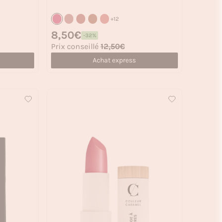
+12
Prix habituel
8,50€
-32%
Prix soldé
Prix conseillé
12,50€
Achat express