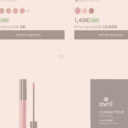
/5
(5 avis)
5/5
(1 avis)
+4
 habituel
Prix habituel
1,49€
-40%
-89%
 soldé
Prix soldé
 conseillé
5€
Prix conseillé
13,90€
Achat express
Achat express