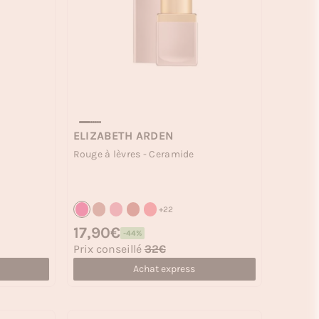
ELIZABETH ARDEN
Rouge à lèvres - Ceramide
+22
Prix habituel
17,90€
-44%
Prix soldé
Prix conseillé
32€
Achat express