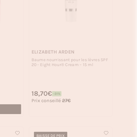
ELIZABETH ARDEN
Baume nourrissant pour les lèvres SPF
20 - Eight Hour® Cream – 15 ml
Prix habituel
18,70€
-31%
Prix soldé
Prix conseillé
27€
BAISSE DE PRIX