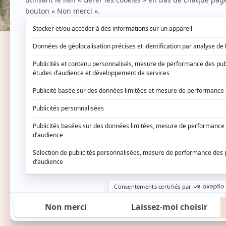
JUSQU'À -85%
TOUT VOIR
SOIN
CHEVEUX
MAQUIL