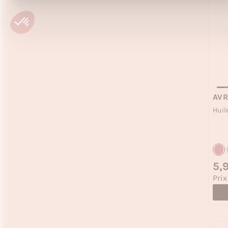
AVR
Huil
Prix
5,
Prix
Prix