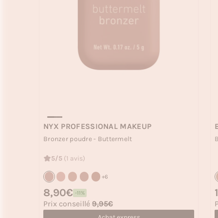
NYX PROFESSIONAL MAKEUP
Bronzer poudre - Buttermelt
B
5/5
(1 avis)
+6
Prix habituel
8,90€
P
-11%
Prix soldé
P
Prix conseillé
9,95€
P
Achat express