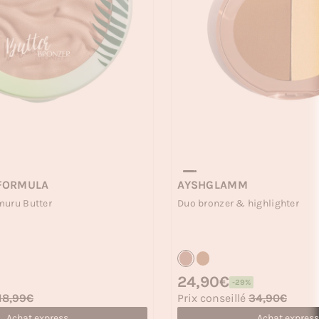
 FORMULA
AYSHGLAMM
muru Butter
Duo bronzer & highlighter
Prix habituel
24,90€
-29%
Prix soldé
18,99€
Prix conseillé
34,90€
Achat express
Achat express