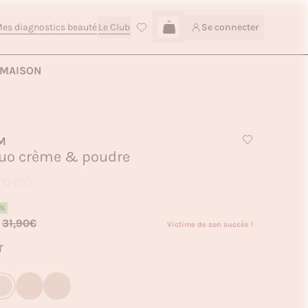
es diagnostics beauté
Le Club
Se connecter
Connexion
Rupture de stock
MAISON
M
duo crème & poudre
4%
31,90€
Victime de son succès !
T