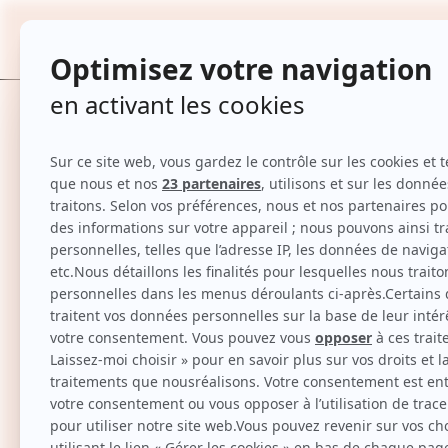
Bronzer duo crème & poudre
Teinte : Light
TOUTES
Accueil
Maquillage
Bronzer duo crème & poudre