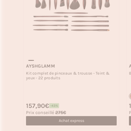
AYSHGLAMM
Kit complet de pinceaux & trousse - Teint &
yeux - 22 produits
Prix habituel
157,90€
P
-43%
Prix soldé
P
Prix conseillé
275€
P
Achat express