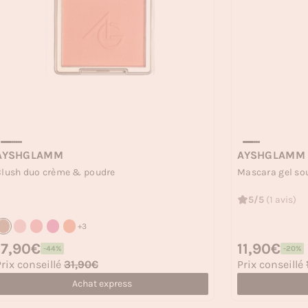
AYSHGLAMM
AYSHGLAMM
Blush duo crème & poudre
Mascara gel sou
5/5
(1 avis)
+3
rix habituel
17,90€
Prix habituel
11,90€
-44%
-20%
rix soldé
Prix soldé
rix conseillé
31,90€
Prix conseillé
Achat express