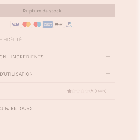
Rupture de stock
E FIDÉLITÉ
ON - INGREDIENTS
D'UTILISATION
1/5
(1 avis)
NS & RETOURS