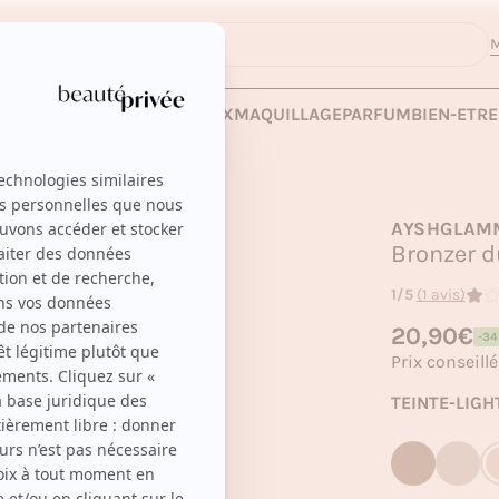
M
 LES VENTES
SOINS
CHEVEUX
MAQUILLAGE
PARFUM
BIEN-ETRE
AYSHGLAM
Bronzer 
1/5
(1 avis)
Prix habituel
20,90€
-3
Prix soldé
Prix conseillé
TEINTE
-
LIGH