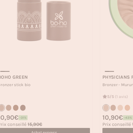
BOHO GREEN
PHYSICIANS
ronzer stick bio
Bronzer - Muru
5/5
(1 avis)
rix habituel
10,90€
Prix habituel
10,90€
-31%
-43%
rix soldé
Prix soldé
rix conseillé
15,90€
Prix conseillé
Achat express