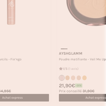
AYSHGLAMM
rcils - Fix’ngo
Poudre matifiante - Veil Me Up
1/5
(1 avis)
Prix habituel
21,90€
-31%
Prix soldé
14,95€
Prix conseillé
31,90€
Achat express
Achat express