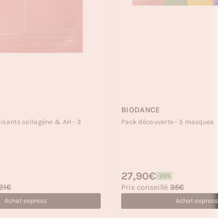
BIODANCE
isants collagène & AH - 3
Pack découverte - 5 masques
Prix habituel
27,90€
-20%
Prix soldé
21€
Prix conseillé
35€
Achat express
Achat express