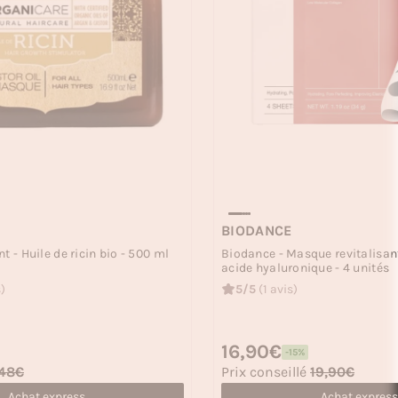
BIODANCE
t - Huile de ricin bio - 500 ml
Biodance - Masque revitalisan
acide hyaluronique - 4 unités
)
5/5
(1 avis)
Prix habituel
16,90€
-15%
Prix soldé
48€
Prix conseillé
19,90€
Achat express
Achat express