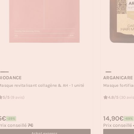
BIODANCE
ARGANICARE
asque revitalisant collagène & AH - 1 unité
Masque fortifian
5/5
(9 avis)
4.8/5
(30 avis
rix habituel
5€
Prix habituel
14,90€
-29%
-69%
rix soldé
Prix soldé
rix conseillé
7€
Prix conseillé
Achat express