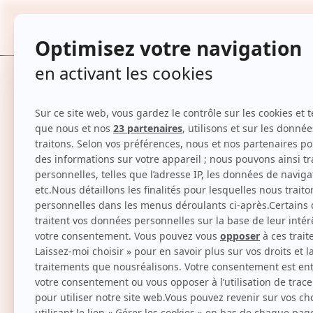
Masque régénérant - Caviar & PDRN - 1 u
TOUTES
Accueil
Masque régénérant - Caviar & PDRN - 1 unité