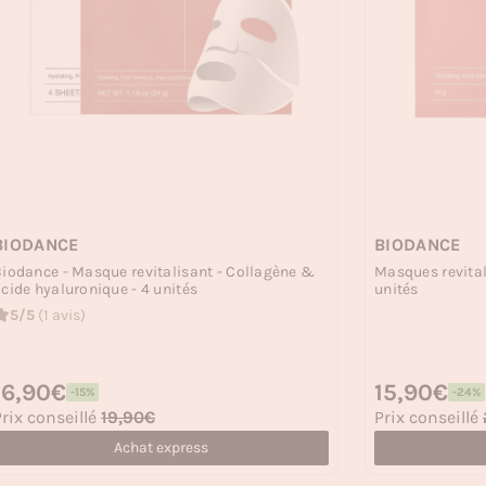
BIODANCE
BIODANCE
iodance - Masque revitalisant - Collagène &
Masques revital
cide hyaluronique - 4 unités
unités
5/5
(1 avis)
rix habituel
16,90€
Prix habituel
15,90€
-15%
-24%
rix soldé
Prix soldé
rix conseillé
19,90€
Prix conseillé
Achat express