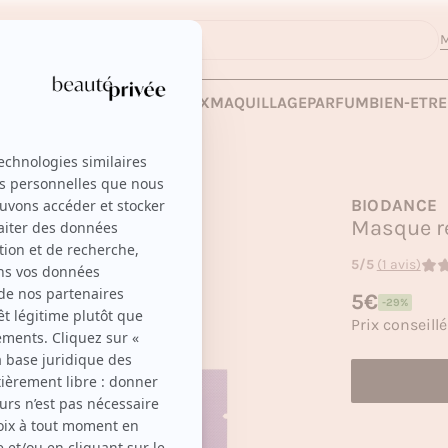
M
nité
 LES VENTES
SOINS
CHEVEUX
MAQUILLAGE
PARFUM
BIEN-ETRE
BIODANCE
Masque ré
5/5
(1 avis)
Prix habituel
5€
-29%
Prix soldé
Prix conseillé