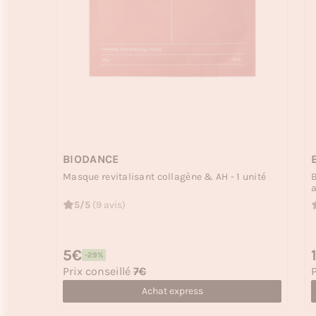
BIODANCE
Masque revitalisant collagène & AH - 1 unité
B
a
5/5
(9 avis)
Prix habituel
5€
P
-29%
Prix soldé
P
Prix conseillé
7€
P
Achat express