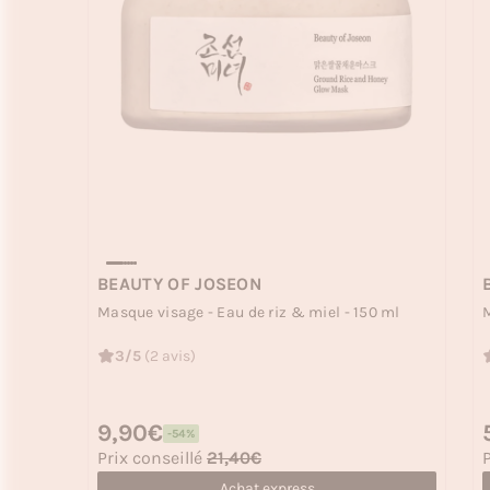
BEAUTY OF JOSEON
Masque visage - Eau de riz & miel - 150 ml
M
3/5
(2 avis)
Prix habituel
9,90€
P
-54%
Prix soldé
P
Prix conseillé
21,40€
P
Achat express