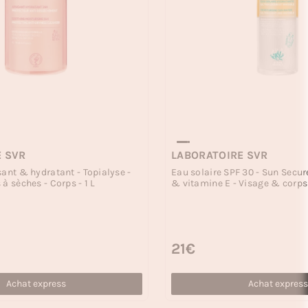
E SVR
LABORATOIRE SVR
sant & hydratant - Topialyse -
Eau solaire SPF 30 - Sun Secu
à sèches - Corps - 1 L
& vitamine E - Visage & corps
Prix habituel
21€
Achat express
Achat express