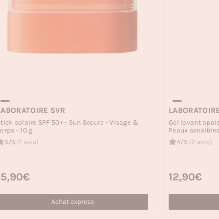
LABORATOIRE SVR
LABORATOIR
tick solaire SPF 50+ - Sun Secure - Visage &
Gel lavant apai
orps - 10 g
Peaux sensibles 
5/5
(1 avis)
4/5
(2 avis)
rix habituel
15,90€
Prix habituel
12,90€
Achat express