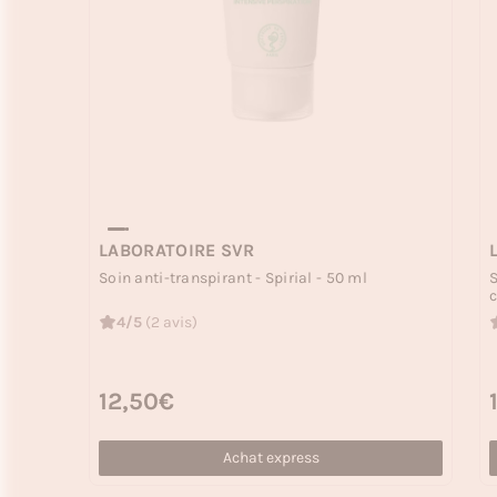
LABORATOIRE SVR
Soin anti-transpirant - Spirial - 50 ml
S
c
4/5
(2 avis)
Prix habituel
12,50€
P
Achat express