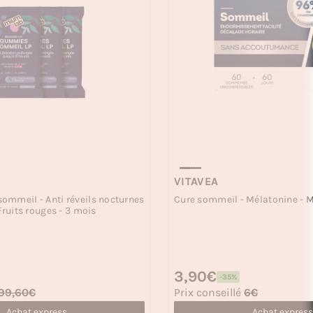
VITAVEA
ommeil - Anti réveils nocturnes
Cure sommeil - Mélatonine - M
Fruits rouges - 3 mois
Prix habituel
3,90€
-35%
Prix soldé
99,60€
Prix conseillé
6€
Achat express
Achat express