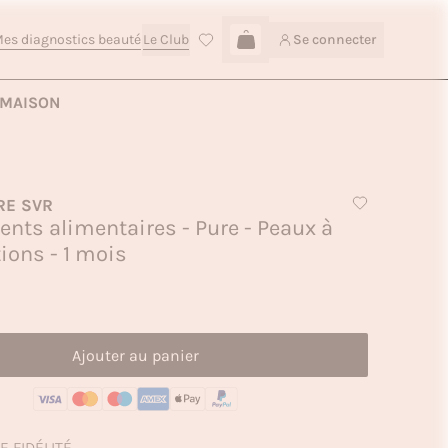
es diagnostics beauté
Le Club
Se connecter
Connexion
Ajouter au panier — 26,90€
MAISON
RE SVR
ts alimentaires - Pure - Peaux à
ions - 1 mois
Ajouter au panier
E FIDÉLITÉ