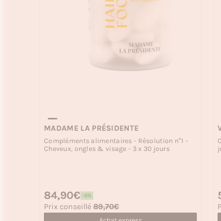
MADAME LA PRÉSIDENTE
Compléments alimentaires - Résolution n°1 -
C
Cheveux, ongles & visage - 3 x 30 jours
j
Prix habituel
84,90€
P
-5%
Prix soldé
P
Prix conseillé
89,70€
P
Achat express