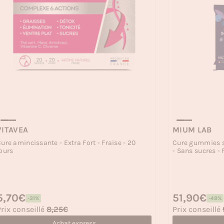
VITAVEA
MIUM LAB
ure amincissante - Extra Fort - Fraise - 20
Cure gummies s
ours
- Sans sucres - 
rix habituel
5,70€
Prix habituel
51,90€
-31%
-48%
rix soldé
Prix soldé
rix conseillé
8,25€
Prix conseillé
Achat express