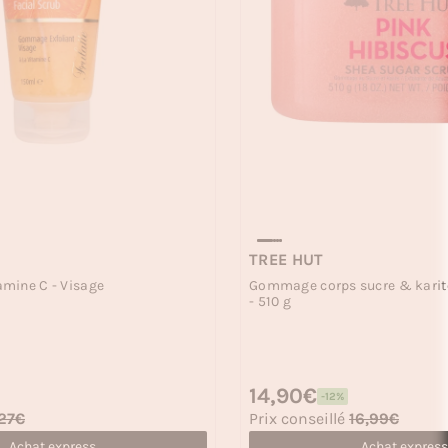
TREE HUT
mine C - Visage
Gommage corps sucre & karité
- 510 g
Prix habituel
14,90€
-12%
Prix soldé
27€
Prix conseillé
16,99€
Achat express
Achat express