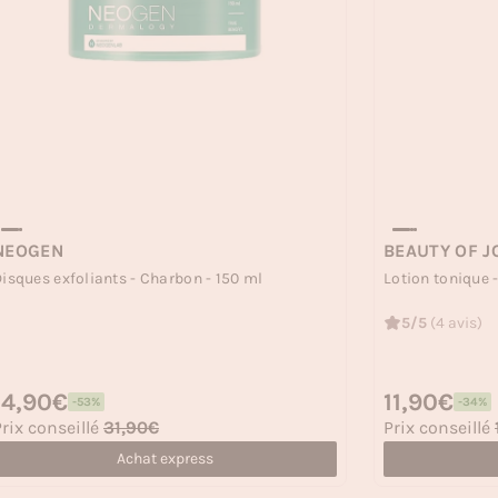
NEOGEN
BEAUTY OF 
isques exfoliants - Charbon - 150 ml
Lotion tonique 
5/5
(4 avis)
rix habituel
14,90€
Prix habituel
11,90€
-53%
-34%
rix soldé
Prix soldé
rix conseillé
31,90€
Prix conseillé
Achat express