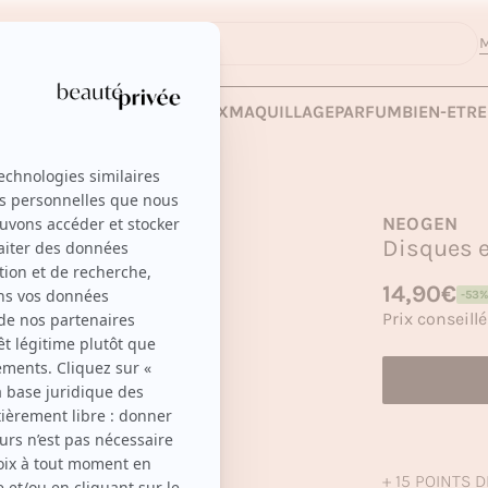
M
 LES VENTES
SOINS
CHEVEUX
MAQUILLAGE
PARFUM
BIEN-ETRE
NEOGEN
Disques e
Prix habituel
14,90€
-53%
Prix soldé
Prix conseillé
+ 15 POINTS D