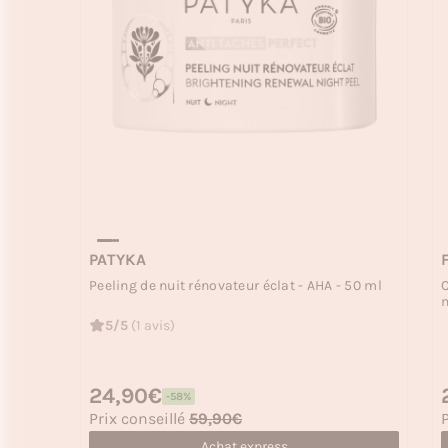
PATYKA
Peeling de nuit rénovateur éclat - AHA - 50 ml
C
5/5
(1 avis)
Prix habituel
24,90€
P
-58%
Prix soldé
P
Prix conseillé
59,90€
P
Achat express