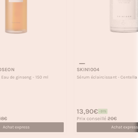
JOSEON
SKIN1004
- Eau de ginseng - 150 ml
Sérum éclaircissant - Centella 
Prix habituel
13,90€
-31%
Prix soldé
18€
Prix conseillé
20€
Achat express
Achat express