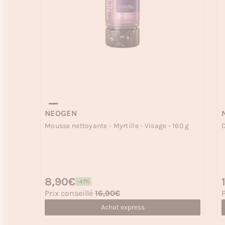
NEOGEN
Mousse nettoyante - Myrtille - Visage - 160 g
D
Prix habituel
8,90€
P
-47%
Prix soldé
P
Prix conseillé
16,90€
P
Achat express