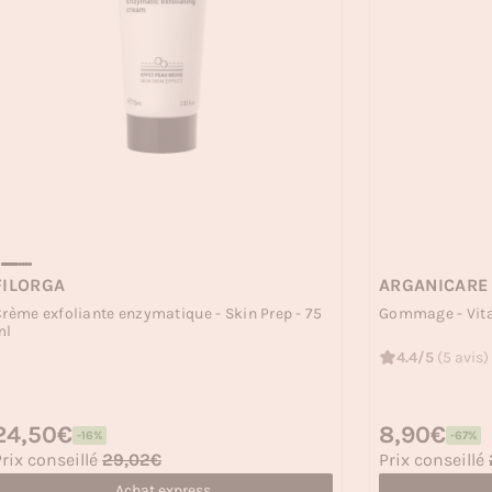
FILORGA
ARGANICARE
rème exfoliante enzymatique - Skin Prep - 75
Gommage - Vita
ml
4.4/5
(5 avis)
rix habituel
24,50€
Prix habituel
8,90€
-16%
-67%
rix soldé
Prix soldé
rix conseillé
29,02€
Prix conseillé
Achat express