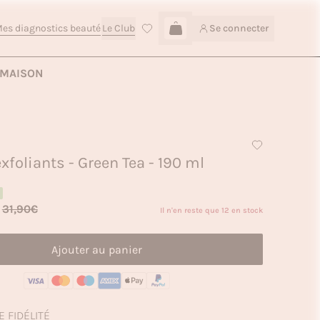
es diagnostics beauté
Le Club
Se connecter
Connexion
Ajouter au panier — 14,90€
MAISON
xfoliants - Green Tea - 190 ml
31,90€
Il n'en reste que 12 en stock
Ajouter au panier
E FIDÉLITÉ