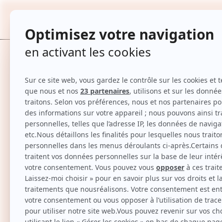
Disques exfoliants - Green Tea - 190 ml
TOUTES
Accueil
Disques exfoliants - Green Tea - 190 ml