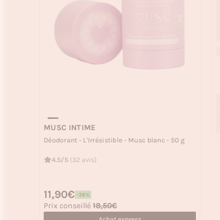
MUSC INTIME
Déodorant - L'Irrésistible - Musc blanc - 50 g
4.5/5
(32 avis)
Prix habituel
11,90€
-36%
Prix soldé
Prix conseillé
18,50€
Achat express