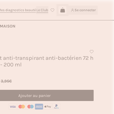
es diagnostics beauté
Le Club
Se connecter
Connexion
Ajouter au panier — 2,80€
MAISON
 anti-transpirant anti-bactérien 72 h
- 200 ml
3,95€
Ajouter au panier