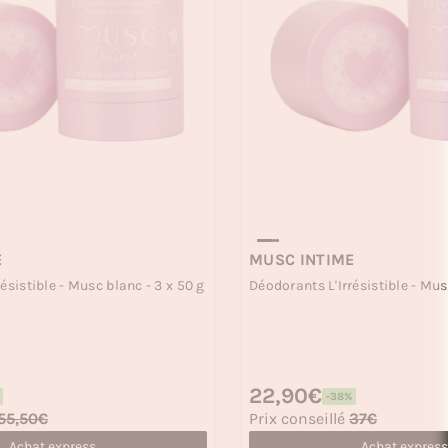
E
MUSC INTIME
ésistible - Musc blanc - 3 x 50 g
Déodorants L'Irrésistible - Mus
Prix habituel
22,90€
-38%
Prix soldé
55,50€
Prix conseillé
37€
Achat express
Achat express