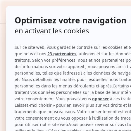
Déodorant anti-transpirant anti-bactéri
TOUTES
Accueil
Déodorant anti-transpirant anti-bactérien 72 h - 