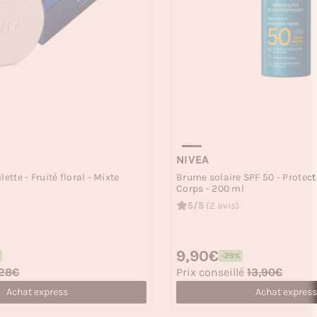
NIVEA
ette - Fruité floral - Mixte
Brume solaire SPF 50 - Protect
Corps - 200 ml
5/5
(2 avis)
Prix habituel
9,90€
-29%
Prix soldé
28€
Prix conseillé
13,90€
Achat express
Achat express