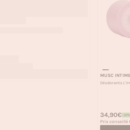
MUSC INTIM
Déodorants L'Irr
Prix habituel
34,90€
-37%
Prix soldé
Prix conseillé