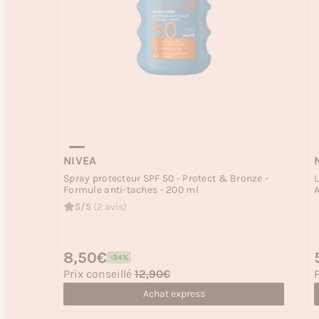
NIVEA
Spray protecteur SPF 50 - Protect & Bronze -
L
Formule anti-taches - 200 ml
A
5/5
(2 avis)
Prix habituel
8,50€
P
-34%
Prix soldé
P
Prix conseillé
12,90€
P
Achat express