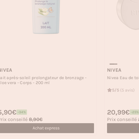
NIVEA
NIVEA
ait après-soleil prolongateur de bronzage -
Nivea Eau de toil
loe vera - Corps - 200 ml
5/5
(5 avis)
rix habituel
5,90€
Prix habituel
20,99€
-34%
-25%
rix soldé
Prix soldé
rix conseillé
8,90€
Prix conseillé
Achat express