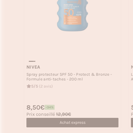
NIVEA
Spray protecteur SPF 50 - Protect & Bronze -
L
Formule anti-taches - 200 ml
A
5/5
(2 avis)
Prix habituel
8,50€
P
-34%
Prix soldé
P
Prix conseillé
12,90€
P
Achat express