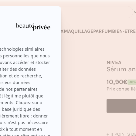
M
 LES VENTES
SOINS
CHEVEUX
MAQUILLAGE
PARFUM
BIEN-ETRE
NIVEA
Sérum ant
Prix habituel
10,90€
-16%
Prix soldé
Prix conseillé
+ 11 POINTS D