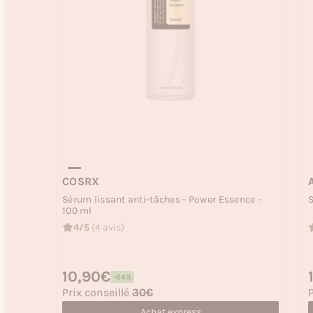
COSRX
Sérum lissant anti-tâches - Power Essence -
S
100 ml
4/5
(4 avis)
Prix habituel
10,90€
P
-64%
Prix soldé
P
Prix conseillé
30€
P
Achat express