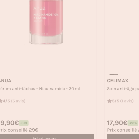
ANUA
CELIMAX
érum anti-tâches - Niacinamide - 30 ml
Soin anti-âge pu
4/5
(5 avis)
5/5
(1 avis)
rix habituel
19,90€
Prix habituel
17,90€
-31%
-22%
rix soldé
Prix soldé
rix conseillé
29€
Prix conseillé
Achat express