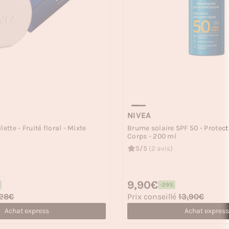
NIVEA
ette - Fruité floral - Mixte
Brume solaire SPF 50 - Protect
Corps - 200 ml
5/5
(2 avis)
Prix habituel
9,90€
-29%
Prix soldé
28€
Prix conseillé
13,90€
Achat express
Achat express