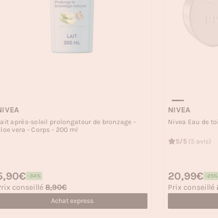
NIVEA
NIVEA
ait après-soleil prolongateur de bronzage -
Nivea Eau de toil
loe vera - Corps - 200 ml
5/5
(5 avis)
rix habituel
5,90€
Prix habituel
20,99€
-34%
-25%
rix soldé
Prix soldé
rix conseillé
8,90€
Prix conseillé
Achat express