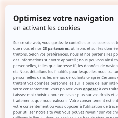
Sérum anti-rides - Q10
TOUTES
Accueil
Sérum anti-rides - Q10