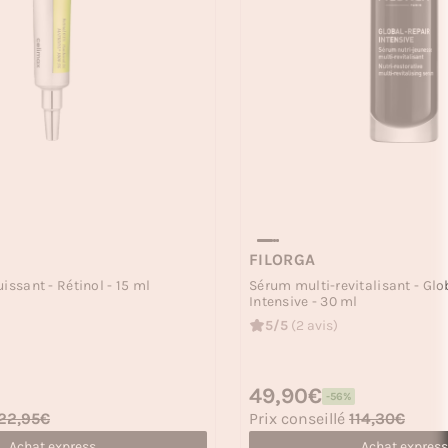
FILORGA
issant - Rétinol - 15 ml
Sérum multi-revitalisant - Glo
Intensive - 30 ml
5/5
(2 avis)
Prix habituel
49,90€
-56%
Prix soldé
22,95€
Prix conseillé
114,30€
Achat express
Achat express