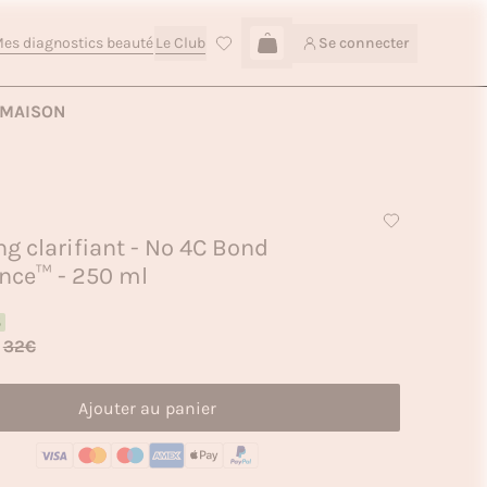
es diagnostics beauté
Le Club
Se connecter
Connexion
Ajouter au panier — 21,90€
MAISON
 clarifiant - Nº 4C Bond
nce™ - 250 ml
%
32€
Ajouter au panier