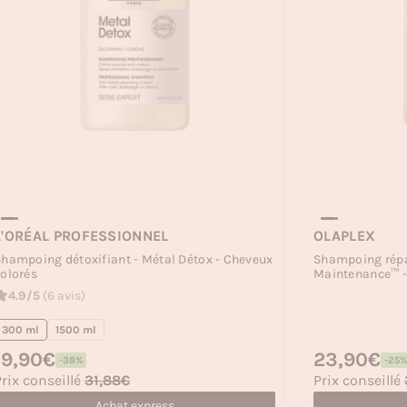
L'ORÉAL PROFESSIONNEL
OLAPLEX
hampoing détoxifiant - Métal Détox - Cheveux
Shampoing répa
olorés
Maintenance™ -
4.9/5
(6 avis)
300 ml
1500 ml
rix habituel
19,90€
Prix habituel
23,90€
-38%
-25%
rix soldé
Prix soldé
rix conseillé
31,88€
Prix conseillé
Achat express