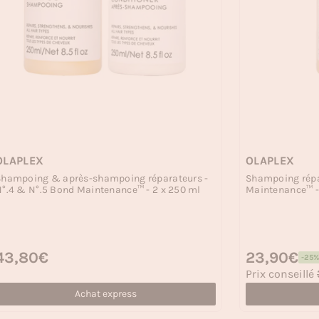
OLAPLEX
OLAPLEX
Shampoing & après-shampoing réparateurs -
Shampoing répa
°.4 & N°.5 Bond Maintenance™ - 2 x 250 ml
Maintenance™ -
rix habituel
43,80€
Prix habituel
23,90€
-25%
Prix soldé
Prix conseillé
Achat express