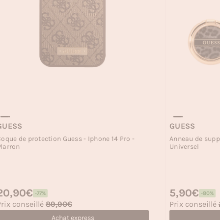
GUESS
GUESS
oque de protection Guess - Iphone 14 Pro -
Anneau de suppo
Marron
Universel
rix habituel
20,90€
Prix habituel
5,90€
-77%
-80%
rix soldé
Prix soldé
rix conseillé
89,90€
Prix conseillé
Achat express