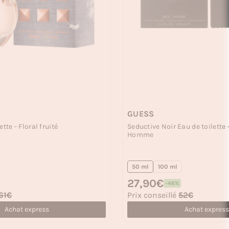
GUESS
tte - Floral fruité
Seductive Noir Eau de toilette -
Homme
50 ml
100 ml
Prix habituel
27,90€
-46%
Prix soldé
61€
Prix conseillé
52€
Achat express
Achat express