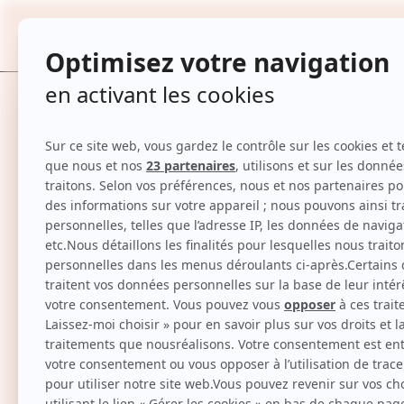
Coque & chargeur MagSafe - iPhone 14 P
TOUTES
Accueil
Coque & chargeur MagSafe - iPhone 14 Pro Max