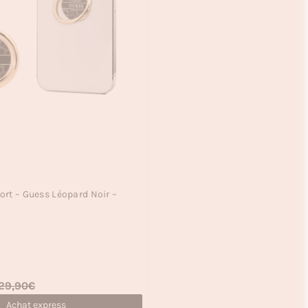
rt – Guess Léopard Noir –
29,90€
Achat express