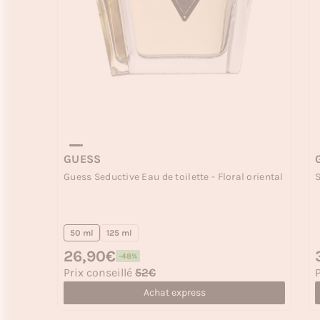
GUESS
Guess Seductive Eau de toilette - Floral oriental
S
50 ml
125 ml
Prix habituel
26,90€
P
-48%
Prix soldé
P
Prix conseillé
52€
P
Achat express