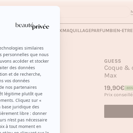
M
ro Max
 LES VENTES
SOINS
CHEVEUX
MAQUILLAGE
PARFUM
BIEN-ETRE
GUESS
Coque & c
Max
Prix habituel
19,90€
-85%
Prix soldé
Prix conseillé