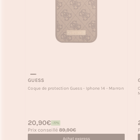
GUESS
Coque de protection Guess - Iphone 14 - Marron
C
Prix habituel
20,90€
P
-77%
Prix soldé
P
Prix conseillé
89,90€
P
Achat express