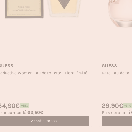
GUESS
GUESS
eductive Women Eau de toilette - Floral fruité
Dare Eau de toile
rix habituel
34,90€
Prix habituel
29,90€
-45%
-51%
rix soldé
Prix soldé
rix conseillé
63,50€
Prix conseillé
Achat express