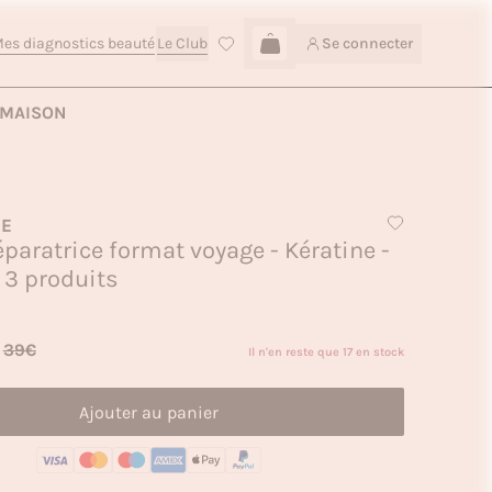
es diagnostics beauté
Le Club
Se connecter
Connexion
Ajouter au panier — 11,90€
MAISON
RE
éparatrice format voyage - Kératine -
 3 produits
39€
Il n'en reste que 17 en stock
Ajouter au panier