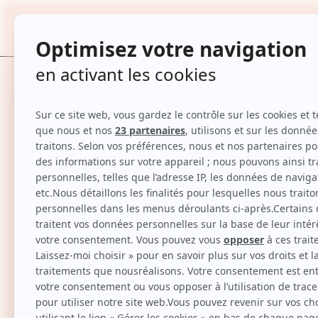
Routine réparatrice format voyage - Kérat
TOUTES
Accueil
Routine réparatrice format voyage - Kératine - Chev