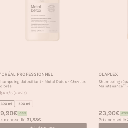
L'ORÉAL PROFESSIONNEL
OLAPLEX
hampoing détoxifiant - Métal Détox - Cheveux
Shampoing répa
olorés
Maintenance™ -
4.9/5
(6 avis)
300 ml
1500 ml
rix habituel
19,90€
Prix habituel
23,90€
-38%
-25%
rix soldé
Prix soldé
rix conseillé
31,88€
Prix conseillé
Achat express