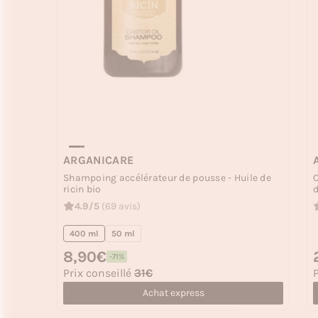
ARGANICARE
Shampoing accélérateur de pousse - Huile de
ricin bio
d
4.9/5
(69 avis)
400 ml
50 ml
Prix habituel
8,90€
P
-71%
Prix soldé
P
Prix conseillé
31€
P
Achat express