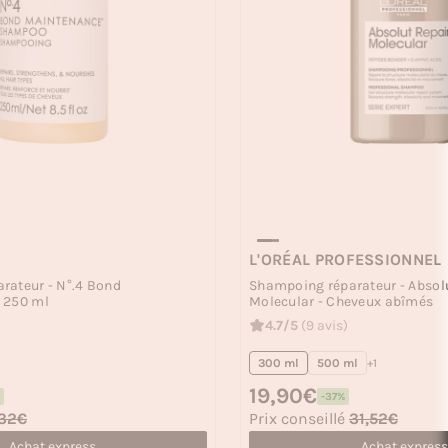
L'ORÉAL PROFESSIONNEL
rateur - N°.4 Bond
Shampoing réparateur - Absol
 250 ml
Molecular - Cheveux abîmés
4.7/5
(9 avis)
300 ml
500 ml
+1
Prix habituel
19,90€
-37%
Prix soldé
32€
Prix conseillé
31,52€
Achat express
Achat express