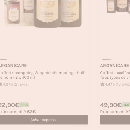
ARGANICARE
ARGANICARE
Coffret shampoing & après-shampoing - Huile
Coffret accéléra
e ricin - 2 x 400 ml
Tous types de c
4.9/5
(21 avis)
4.4/5
(13 avis
rix habituel
22,90€
Prix habituel
49,90€
-63%
-75%
rix soldé
Prix soldé
rix conseillé
62€
Prix conseillé
Achat express