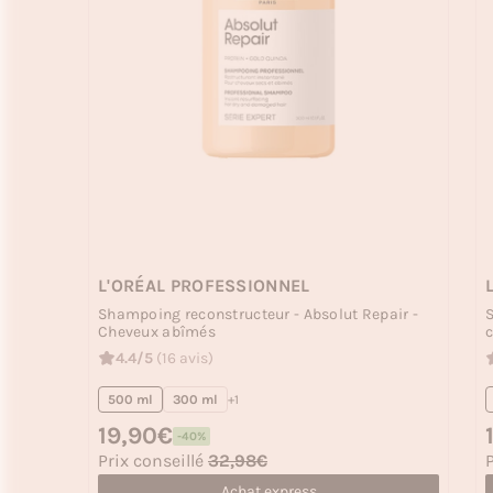
L'ORÉAL PROFESSIONNEL
Shampoing reconstructeur - Absolut Repair -
S
Cheveux abîmés
c
4.4/5
(16 avis)
500 ml
300 ml
+1
Prix habituel
19,90€
P
-40%
Prix soldé
P
Prix conseillé
32,98€
P
Achat express