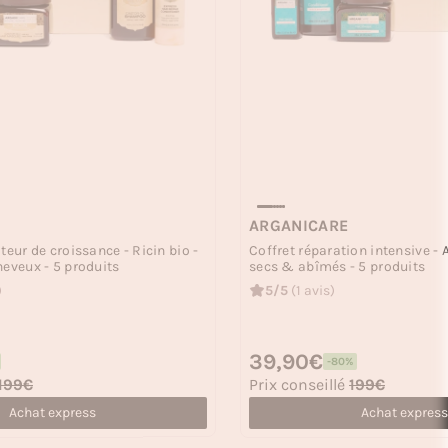
ARGANICARE
teur de croissance - Ricin bio -
Coffret réparation intensive -
heveux - 5 produits
secs & abîmés - 5 produits
)
5/5
(1 avis)
Prix habituel
39,90€
-80%
Prix soldé
199€
Prix conseillé
199€
Achat express
Achat express