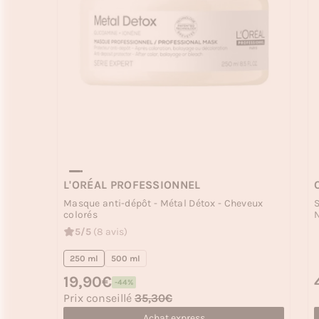
L'ORÉAL PROFESSIONNEL
Masque anti-dépôt - Métal Détox - Cheveux
colorés
N
5/5
(8 avis)
250 ml
500 ml
Prix habituel
19,90€
P
-44%
Prix soldé
Prix conseillé
35,30€
Achat express