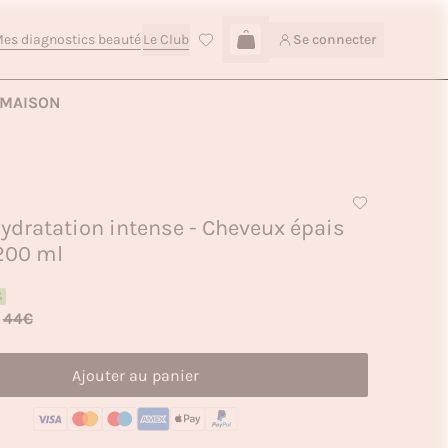
es diagnostics beauté
Le Club
Se connecter
Connexion
Ajouter au panier — 31,90€
MAISON
dratation intense - Cheveux épais
200 ml
%
44€
Ajouter au panier