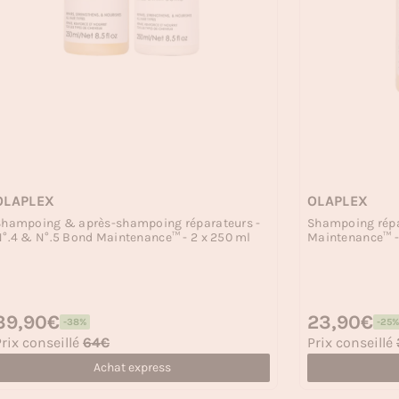
OLAPLEX
OLAPLEX
Shampoing & après-shampoing réparateurs -
Shampoing répa
°.4 & N°.5 Bond Maintenance™ - 2 x 250 ml
Maintenance™ -
rix habituel
39,90€
Prix habituel
23,90€
-38%
-25%
rix soldé
Prix soldé
rix conseillé
64€
Prix conseillé
Achat express