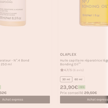
OLAPLEX
rateur - N°.4 Bond
Huile capillaire réparatrice lég
 250 ml
Bonding Oil™
4.7/5
(6 avis)
30 ml
60 ml
Prix habituel
23,90€
-19%
Prix soldé
32€
Prix conseillé
29,50€
Achat express
Achat express