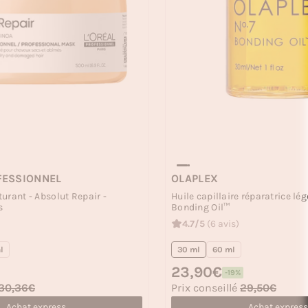
FESSIONNEL
OLAPLEX
urant - Absolut Repair -
Huile capillaire réparatrice lég
s
Bonding Oil™
4.7/5
(6 avis)
l
30 ml
60 ml
Prix habituel
23,90€
-19%
Prix soldé
30,36€
Prix conseillé
29,50€
Achat express
Achat express