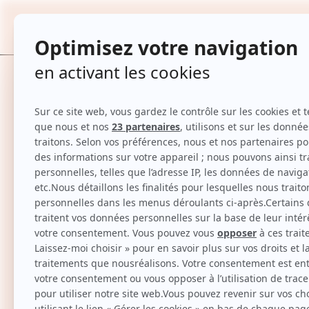
Masque hydratation intense - Cheveux é
TOUTES
Accueil
Masque hydratation intense - Cheveux épais & secs