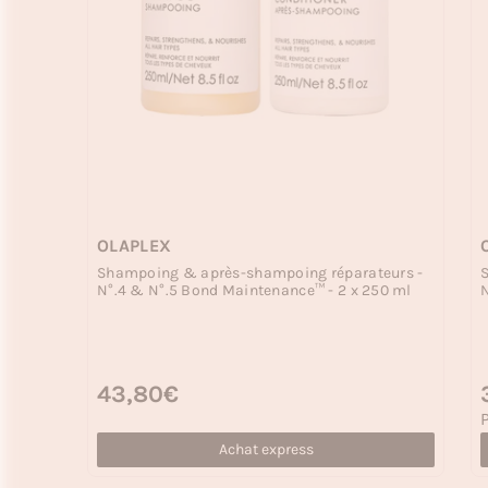
OLAPLEX
Shampoing & après-shampoing réparateurs -
N°.4 & N°.5 Bond Maintenance™ - 2 x 250 ml
N
Prix habituel
43,80€
P
P
P
Achat express