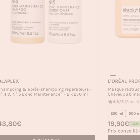
OLAPLEX
L'ORÉAL PRO
Shampoing & après-shampoing réparateurs -
Masque restruct
°.4 & N°.5 Bond Maintenance™ - 2 x 250 ml
Cheveux abîmé
4.8/5
(6 avis)
250 ml
500 m
rix habituel
43,80€
Prix habituel
19,90€
-34%
Prix soldé
Prix conseillé
Achat express