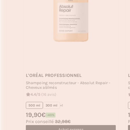
L'ORÉAL PROFESSIONNEL
Shampoing reconstructeur - Absolut Repair -
S
Cheveux abîmés
c
4.4/5
(16 avis)
500 ml
300 ml
+1
Prix habituel
19,90€
P
-40%
Prix soldé
P
Prix conseillé
32,98€
P
Achat express