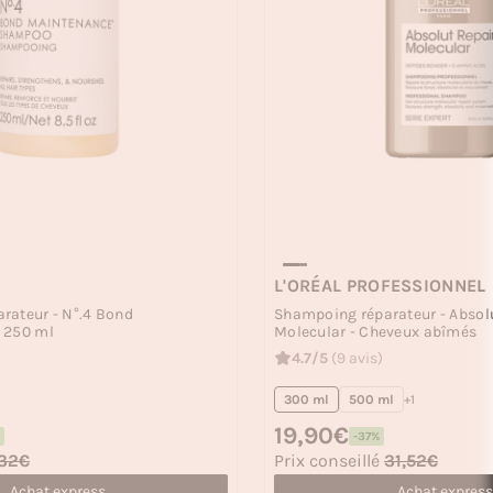
L'ORÉAL PROFESSIONNEL
rateur - N°.4 Bond
Shampoing réparateur - Absol
 250 ml
Molecular - Cheveux abîmés
4.7/5
(9 avis)
300 ml
500 ml
+1
Prix habituel
19,90€
-37%
Prix soldé
32€
Prix conseillé
31,52€
Achat express
Achat express