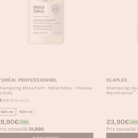
L'ORÉAL PROFESSIONNEL
OLAPLEX
hampoing détoxifiant - Métal Détox - Cheveux
Shampoing répa
olorés
Maintenance™ -
4.9/5
(6 avis)
300 ml
1500 ml
rix habituel
19,90€
Prix habituel
23,90€
-38%
-25%
rix soldé
Prix soldé
rix conseillé
31,88€
Prix conseillé
Achat express