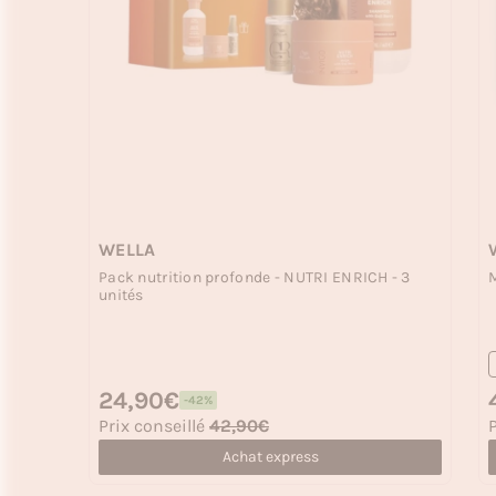
WELLA
Pack nutrition profonde - NUTRI ENRICH - 3
M
unités
Prix habituel
24,90€
P
-42%
Prix soldé
P
Prix conseillé
42,90€
P
Achat express