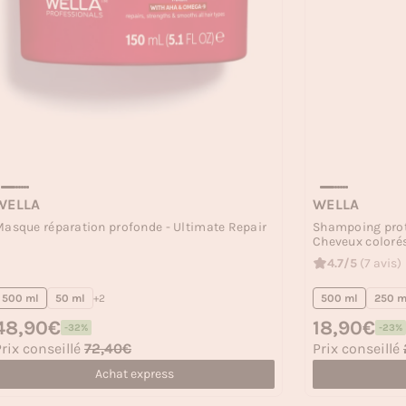
WELLA
WELLA
asque réparation profonde - Ultimate Repair
Shampoing prote
Cheveux colorés
4.7/5
(7 avis)
500 ml
50 ml
+2
500 ml
250 m
rix habituel
48,90€
Prix habituel
18,90€
-32%
-23%
rix soldé
Prix soldé
rix conseillé
72,40€
Prix conseillé
Achat express