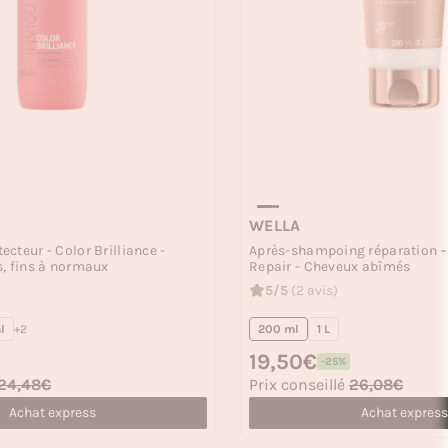
WELLA
cteur - Color Brilliance -
Après-shampoing réparation - 
, fins à normaux
Repair - Cheveux abîmés
5/5
(2 avis)
l
+2
200 ml
1 L
Prix habituel
19,50€
-25%
Prix soldé
24,48€
Prix conseillé
26,08€
Achat express
Achat express