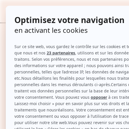
Shampoing nourrissant - Ultimate Smooth
CONTENANCE : 1L
TOUTES
Accueil
Shampoing nourrissant - Ultimate Smooth - Cheveux 