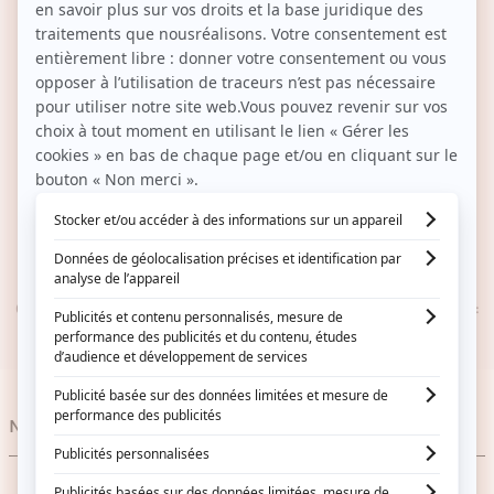
14 JOURS POUR CHANGER D’AVIS
Vous hésitez ? Vous décidez.
UN PROGRAMME DE FIDÉLITÉ
1€ dépensé = 1 point fidélité gagné
SERVICE CLIENT RÉACTIF
Contactez-nous au 01 59 13 46 37 (Lun- Ven 9h – 18h / Sa :
9h – 13h)
Nos catégories
Soins