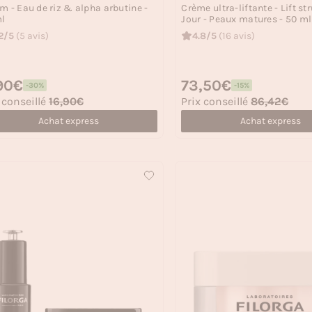
m - Eau de riz & alpha arbutine -
Crème ultra-liftante - Lift str
l
Jour - Peaux matures - 50 ml
2/5
(5 avis)
4.8/5
(16 avis)
 habituel
,90€
Prix habituel
73,50€
-30%
-15%
 soldé
Prix soldé
 conseillé
16,90€
Prix conseillé
86,42€
Achat express
Achat express