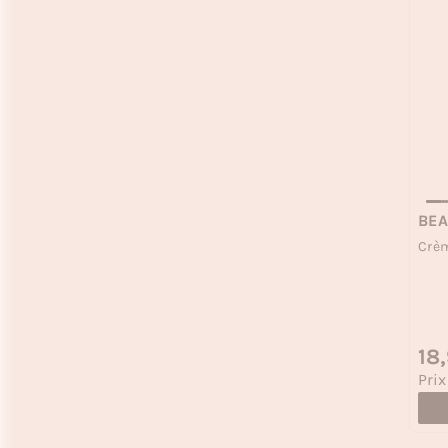
BEA
Crèm
Prix
18
Prix
Prix