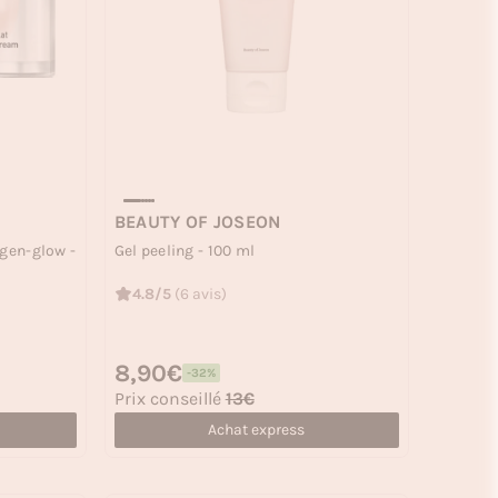
BEAUTY OF JOSEON
ygen-glow -
Gel peeling - 100 ml
4.8/5
(6 avis)
Prix habituel
8,90€
-32%
Prix soldé
Prix conseillé
13€
Achat express