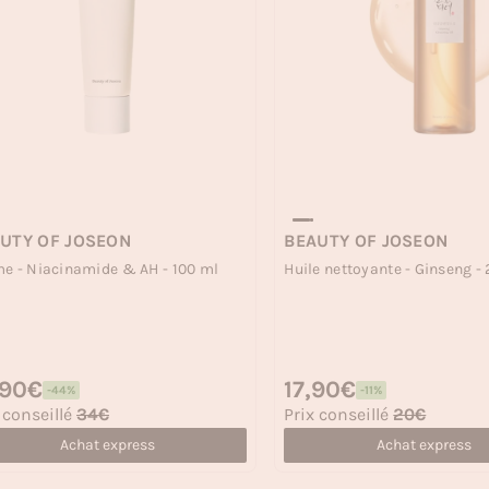
UTY OF JOSEON
BEAUTY OF JOSEON
e - Niacinamide & AH - 100 ml
Huile nettoyante - Ginseng -
 habituel
,90€
Prix habituel
17,90€
-44%
-11%
 soldé
Prix soldé
 conseillé
34€
Prix conseillé
20€
Achat express
Achat express