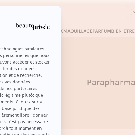
M
 LES VENTES
SOINS
CHEVEUX
MAQUILLAGE
PARFUM
BIEN-ETRE
Parapharma