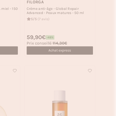
FILORGA
 miel - 150
Crème anti-âge - Global Repair
Advanced - Peaux matures - 50 ml
5/5
(7 avis)
Prix habituel
59,90€
-48%
Prix soldé
Prix conseillé
114,30€
Achat express