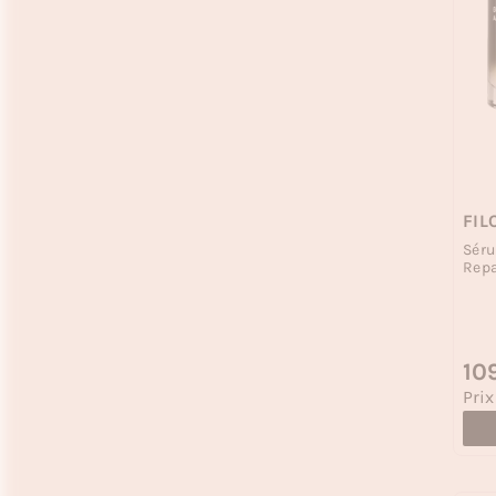
FIL
Séru
Repa
Prix
10
Prix
Prix