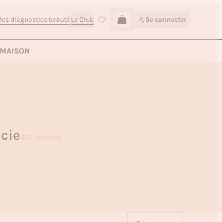
es diagnostics beauté
Le Club
Se connecter
Connexion
MAISON
cie
421 articles