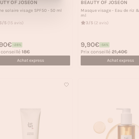
UTY OF JOSEON
BEAUTY OF JOSEON
e solaire visage SPF50 - 50 ml
Masque visage - Eau de riz &
ml
6/5
(15 avis)
3/5
(2 avis)
 habituel
,90€
Prix habituel
9,90€
-28%
-54%
 soldé
Prix soldé
 conseillé
18€
Prix conseillé
21,40€
Achat express
Achat express