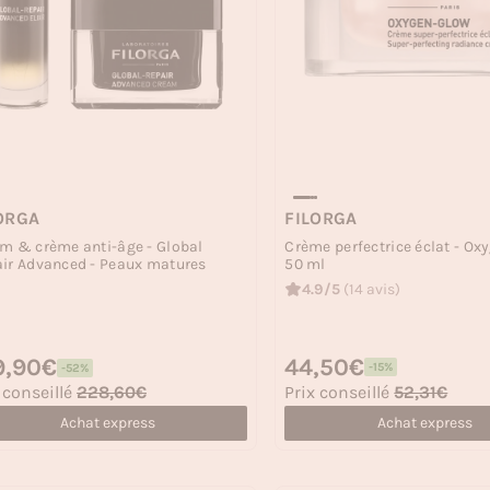
FILORGA
ORGA
Crème perfectrice éclat - Ox
m & crème anti-âge - Global
50 ml
ir Advanced - Peaux matures
4.9/5
(14 avis)
Prix habituel
44,50€
 habituel
9,90€
-15%
-52%
Prix soldé
 soldé
Prix conseillé
52,31€
 conseillé
228,60€
Achat express
Achat express