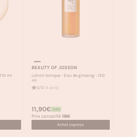
BEAUTY OF JOSEON
 210 ml
Lotion tonique - Eau de ginseng - 150
ml
5/5
(4 avis)
Prix habituel
11,90€
-34%
Prix soldé
Prix conseillé
18€
Achat express