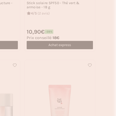
ucture -
Stick solaire SPF50 - Thé vert &
armoise - 18 g
4/5
(2 avis)
Prix habituel
10,90€
-39%
Prix soldé
Prix conseillé
18€
Achat express